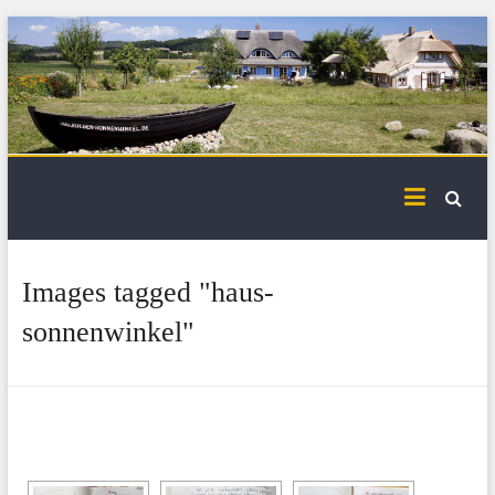
Skip
to
content
Images tagged "haus-
sonnenwinkel"